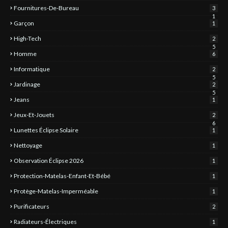
Fournitures-De-Bureau
3
1
Garçon
1
High-Tech
2
5
Homme
6
Informatique
2
5
Jardinage
2
5
Jeans
1
Jeux-Et-Jouets
2
6
Lunettes Éclipse Solaire
1
Nettoyage
1
Observation Éclipse 2026
1
Protection-Matelas-Enfant-Et-Bébé
1
Protège-Matelas-Imperméable
1
Purificateurs
2
Radiateurs-Électriques
1