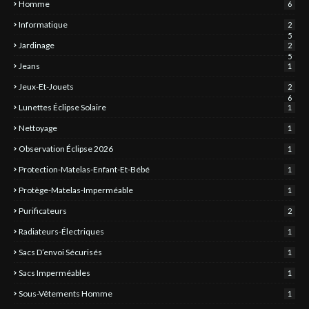
Homme
6
Informatique
2
5
Jardinage
2
5
Jeans
1
Jeux-Et-Jouets
2
6
Lunettes Éclipse Solaire
1
Nettoyage
1
Observation Éclipse 2026
1
Protection-Matelas-Enfant-Et-Bébé
1
Protège-Matelas-Imperméable
1
Purificateurs
2
Radiateurs-Électriques
1
Sacs D’envoi Sécurisés
1
Sacs Imperméables
1
Sous-Vêtements Homme
1