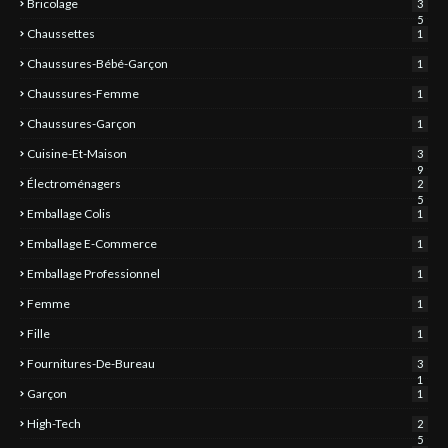
Bricolage
3
5
Chaussettes
1
Chaussures-Bébé-Garçon
1
Chaussures-Femme
1
Chaussures-Garçon
1
Cuisine-Et-Maison
3
9
Électroménagers
2
5
Emballage Colis
1
Emballage E-Commerce
1
Emballage Professionnel
1
Femme
1
Fille
1
Fournitures-De-Bureau
3
1
Garçon
1
High-Tech
2
5