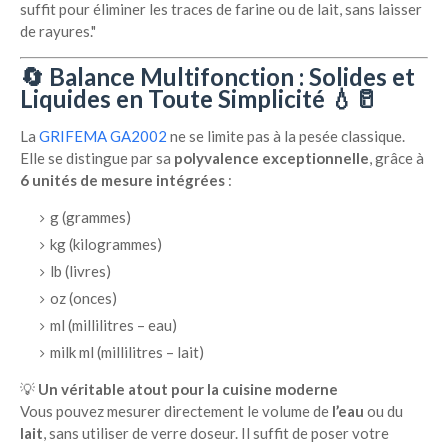
suffit pour éliminer les traces de farine ou de lait, sans laisser
de rayures."
🔄 Balance Multifonction : Solides et
Liquides en Toute Simplicité 💧🥛
La
GRIFEMA GA2002
ne se limite pas à la pesée classique.
Elle se distingue par sa
polyvalence exceptionnelle
, grâce à
6 unités de mesure intégrées
:
g (grammes)
kg (kilogrammes)
lb (livres)
oz (onces)
ml (millilitres – eau)
milk ml (millilitres – lait)
💡
Un véritable atout pour la cuisine moderne
Vous pouvez mesurer directement le volume de
l’eau
ou du
lait
, sans utiliser de verre doseur. Il suffit de poser votre