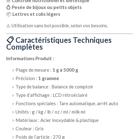
🥗
Contrôle nutritionnel et diététique
💍
Pesée de bijoux ou petits objets
📦
Lettres et colis légers
⚠️ Utilisation sans bol possible, selon vos besoins.
📋 Caractéristiques Techniques
Complètes
Informations Produit :
Plage de mesure :
1 g à 5000 g
Précision :
1 gramme
Type de balance : Balance de comptoir
Type d’affichage : LCD rétroéclairé
Fonctions spéciales : Tare automatique, arrêt auto
Unités : g / kg / lb / oz / ml / milk ml
Matériaux : Acier inoxydable & plastique
Couleur : Gris
Poids de l’article : 270 g