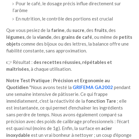
Pour le café, le dosage précis influe directement sur
l’arôme
En nutrition, le contrôle des portions est crucial
Que vous pesiez de la
farine
, du
sucre
, des
fruits
, des
légumes
, de la
viande
, des
grains de café
, ou même de
petits
objets
comme des bijoux ou des lettres, la balance offre une
fiabilité constante, sans approximation.
👉 Résultat :
des recettes réussies, répétables et
maîtrisées
, à chaque utilisation.
Notre Test Pratique : Précision et Ergonomie au
Quotidien
"Nous avons testé la
GRIFEMA GA2002
pendant
une semaine intensive de pâtisserie. Ce qui frappe
immédiatement, c'est la réactivité de la
fonction Tare
; elle
est instantanée, ce qui permet d'enchaîner les ingrédients
sans perdre de temps. Nous avons également comparé sa
précision avec des poids de calibrage professionnels : l'écart
est quasi nul (moins de 1g). Enfin, la surface en
acier
inoxydable
est un vrai bonheur à nettoyer ; un coup d'éponge