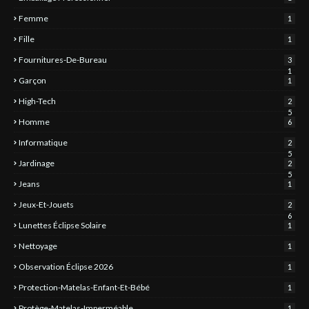
Femme
1
Fille
1
Fournitures-De-Bureau
3
1
Garçon
1
High-Tech
2
5
Homme
6
Informatique
2
5
Jardinage
2
5
Jeans
1
Jeux-Et-Jouets
2
6
Lunettes Éclipse Solaire
1
Nettoyage
1
Observation Éclipse 2026
1
Protection-Matelas-Enfant-Et-Bébé
1
Protège-Matelas-Imperméable
1