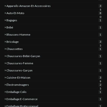
Appareils-Amazon-Et-Accessoires
3
5
Auto-Et-Moto
8
0
Bagages
1
Bébé
1
Blousons-Homme
1
Bricolage
3
5
Chaussettes
1
Chaussures-Bébé-Garçon
1
Chaussures-Femme
1
Chaussures-Garçon
1
Cuisine-Et-Maison
3
9
Électroménagers
2
5
Emballage Colis
1
Emballage E-Commerce
1
Emballage Professionnel
1