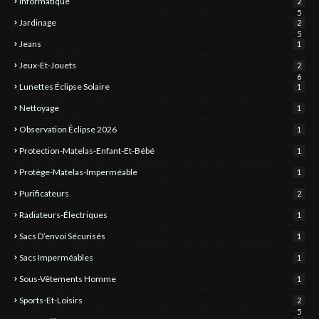
Informatique
2
5
Jardinage
2
5
Jeans
1
Jeux-Et-Jouets
2
6
Lunettes Éclipse Solaire
1
Nettoyage
1
Observation Éclipse 2026
1
Protection-Matelas-Enfant-Et-Bébé
1
Protège-Matelas-Imperméable
1
Purificateurs
2
Radiateurs-Électriques
1
Sacs D’envoi Sécurisés
1
Sacs Imperméables
1
Sous-Vêtements Homme
1
Sports-Et-Loisirs
2
5