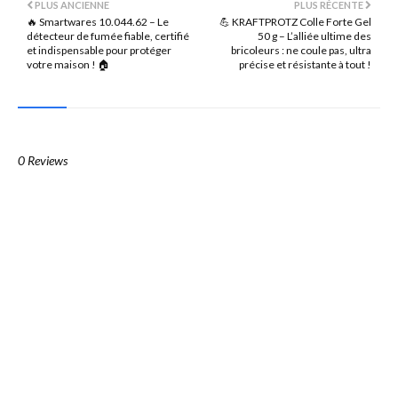
PLUS ANCIENNE
PLUS RÉCENTE
🔥 Smartwares 10.044.62 – Le
💪 KRAFTPROTZ Colle Forte Gel
détecteur de fumée fiable, certifié
50 g – L’alliée ultime des
et indispensable pour protéger
bricoleurs : ne coule pas, ultra
votre maison ! 🏠
précise et résistante à tout !
0 Reviews