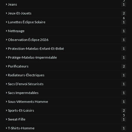
5
Jeans
1
Jeux-Et-Jouets
2
6
Lunettes Éclipse Solaire
1
Nettoyage
1
Observation Éclipse 2026
1
Protection-Matelas-Enfant-Et-Bébé
1
Protège-Matelas-Imperméable
1
Purificateurs
2
Radiateurs-Électriques
1
Sacs D’envoi Sécurisés
1
Sacs Imperméables
1
Sous-Vêtements Homme
1
Sports-Et-Loisirs
2
5
Sweat-Fille
1
T-Shirts-Homme
1