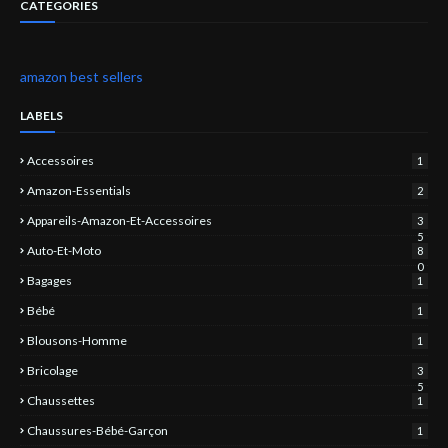
CATEGORIES
amazon best sellers
LABELS
Accessoires
1
Amazon-Essentials
2
Appareils-Amazon-Et-Accessoires
3
5
Auto-Et-Moto
8
0
Bagages
1
Bébé
1
Blousons-Homme
1
Bricolage
3
5
Chaussettes
1
Chaussures-Bébé-Garçon
1