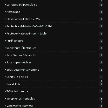
6
Lunettes Éclipse Solaire
1
Nettoyage
1
Observation Éclipse 2026
1
Protection-Matelas-Enfant-Et-Bébé
1
Protège-Matelas-Imperméable
1
Purificateurs
2
Radiateurs-Électriques
1
Sacs D’envoi Sécurisés
1
Sacs Imperméables
1
Sous-Vêtements Homme
1
Sports-Et-Loisirs
2
5
Sweat-Fille
1
T-Shirts-Homme
1
Téléphones-Portables
3
5
Vêtements-Homme
4