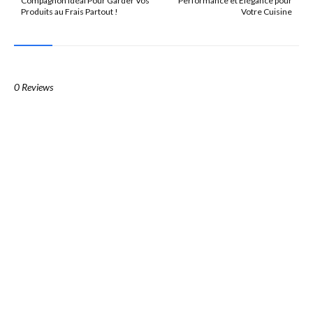
Compagnon Idéal Pour Garder Vos
Performance et Élégance pour
Produits au Frais Partout !
Votre Cuisine
0 Reviews