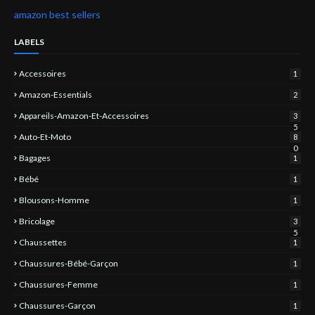
amazon best sellers
LABELS
Accessoires
1
Amazon-Essentials
2
Appareils-Amazon-Et-Accessoires
3
5
Auto-Et-Moto
8
0
Bagages
1
Bébé
1
Blousons-Homme
1
Bricolage
3
5
Chaussettes
1
Chaussures-Bébé-Garçon
1
Chaussures-Femme
1
Chaussures-Garçon
1