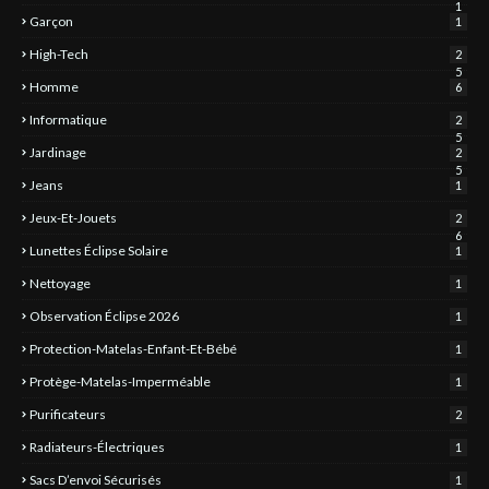
1
Garçon
1
High-Tech
2
5
Homme
6
Informatique
2
5
Jardinage
2
5
Jeans
1
Jeux-Et-Jouets
2
6
Lunettes Éclipse Solaire
1
Nettoyage
1
Observation Éclipse 2026
1
Protection-Matelas-Enfant-Et-Bébé
1
Protège-Matelas-Imperméable
1
Purificateurs
2
Radiateurs-Électriques
1
Sacs D’envoi Sécurisés
1