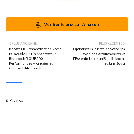
Vérifier le prix sur Amazon
PLUS ANCIENNE
PLUS RÉCENTE
Boostez la Connectivité de Votre
Optimisez la Pureté de Votre Spa
PC avec le TP-Link Adaptateur
avec les Cartouches Intex :
Bluetooth 5.0 UB500 :
L'Essentiel pour un Bain Relaxant
Performances Avancées et
et Sans Souci
Compatibilité Étendue
0 Reviews