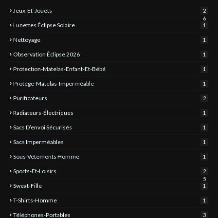
Jeux-Et-Jouets
2
6
Lunettes Éclipse Solaire
1
Nettoyage
1
Observation Éclipse 2026
1
Protection-Matelas-Enfant-Et-Bébé
1
Protège-Matelas-Imperméable
1
Purificateurs
2
Radiateurs-Électriques
1
Sacs D’envoi Sécurisés
1
Sacs Imperméables
1
Sous-Vêtements Homme
1
Sports-Et-Loisirs
2
5
Sweat-Fille
1
T-Shirts-Homme
1
Téléphones-Portables
3