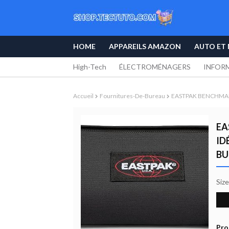
HOME
APPAREILS AMAZON
AUTO ET
High-Tech
ÉLECTROMÉNAGERS
INFOR
Accueil
Fournitures-De-Bureau
EASTPAK BENCHMARK Si
EA
ID
BU
Siz
Pro