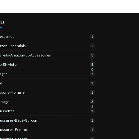
ELS
essoires
1
zon-Essentials
2
areils-Amazon-Et-Accessoires
3
5
o-Et-Moto
8
0
ages
1
bé
1
ousons-Homme
1
colage
3
5
ussettes
1
ussures-Bébé-Garçon
1
aussures-Femme
1
ussures-Garçon
1