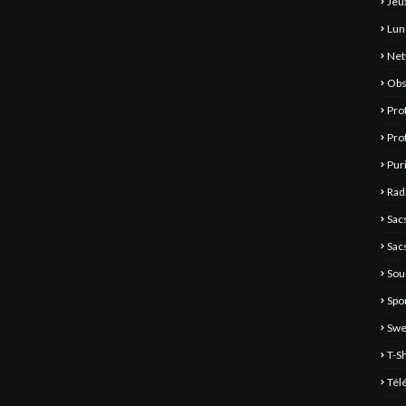
Jeu
Lun
Net
Obs
Pro
Pro
Pur
Rad
Sac
Sac
Sou
Spo
Swe
T-S
Tél