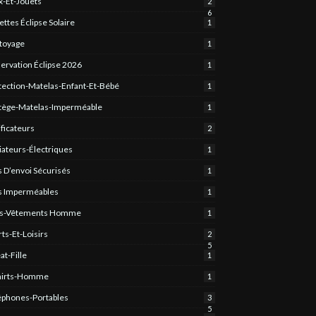
x-Et-Jouets
2
6
ettes Éclipse Solaire
1
toyage
1
ervation Éclipse 2026
1
tection-Matelas-Enfant-Et-Bébé
1
tège-Matelas-Imperméable
1
ificateurs
2
iateurs-Électriques
1
s D’envoi Sécurisés
1
s Imperméables
1
s-Vêtements Homme
1
rts-Et-Loisirs
2
5
at-Fille
1
hirts-Homme
1
éphones-Portables
3
5