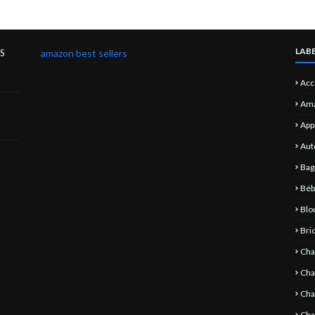
LAB
S
amazon best sellers
Acc
Ama
App
Aut
Bag
Bé
Bl
Bri
Cha
Cha
Ch
Cha