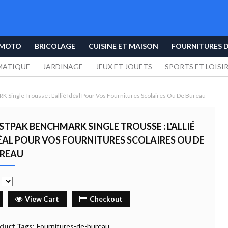
 MOTO
BRICOLAGE
CUISINE ET MAISON
FOURNITURES 
MATIQUE
JARDINAGE
JEUX ET JOUETS
SPORTS ET LOISI
ngle Trousse : L'allié Idéal Pour Vos Fournitures Scolaires Ou De Bureau
STPAK BENCHMARK SINGLE TROUSSE : L'ALLIÉ
ÉAL POUR VOS FOURNITURES SCOLAIRES OU DE
REAU
e
View Cart
Checkout
duct Tags:
Fournitures-de-bureau