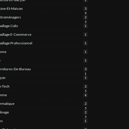
sine-Et-Maison
3
9
ctroménagers
2
5
allage Colis
1
allage E-Commerce
1
allage Professionnel
1
mme
1
e
1
rnitures-De-Bureau
3
1
çon
1
h-Tech
2
5
mme
6
ormatique
2
5
dinage
2
5
ns
1