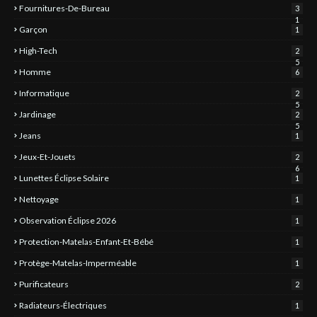
Fournitures-De-Bureau
3
1
Garçon
1
High-Tech
2
5
Homme
6
Informatique
2
5
Jardinage
2
5
Jeans
1
Jeux-Et-Jouets
2
6
Lunettes Éclipse Solaire
1
Nettoyage
1
Observation Éclipse 2026
1
Protection-Matelas-Enfant-Et-Bébé
1
Protège-Matelas-Imperméable
1
Purificateurs
2
Radiateurs-Électriques
1