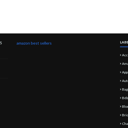
LAB
S
amazon best sellers
Acc
Ama
App
Aut
Bag
Bé
Bl
Bri
Cha