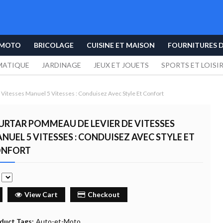
 MOTO
BRICOLAGE
CUISINE ET MAISON
FOURNITURES 
MATIQUE
JARDINAGE
JEUX ET JOUETS
SPORTS ET LOISI
Vitesses Manuel 5 Vitesses : Conduisez Avec Style Et Confort
URTAR POMMEAU DE LEVIER DE VITESSES
NUEL 5 VITESSES : CONDUISEZ AVEC STYLE ET
NFORT
e
View Cart
Checkout
duct Tags:
Auto-et-Moto