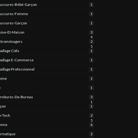
ussures-Bébé-Garçon
1
aussures-Femme
1
ussures-Garçon
1
sine-Et-Maison
3
9
ctroménagers
2
5
allage Colis
1
allage E-Commerce
1
allage Professionnel
1
mme
1
e
1
rnitures-De-Bureau
3
1
çon
1
h-Tech
2
5
mme
6
ormatique
2