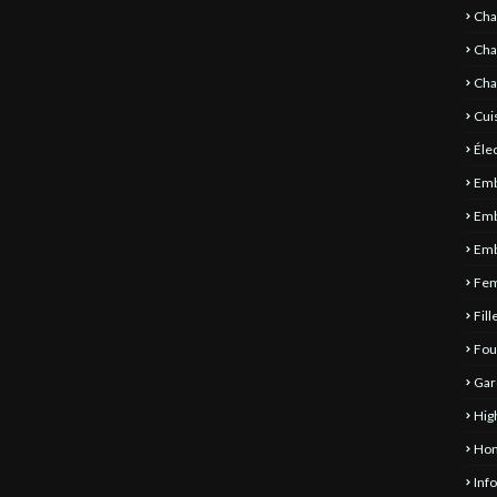
Cha
Ch
Cha
Cui
Éle
Emb
Emb
Emb
Fe
Fill
Fou
Gar
Hig
Ho
Inf