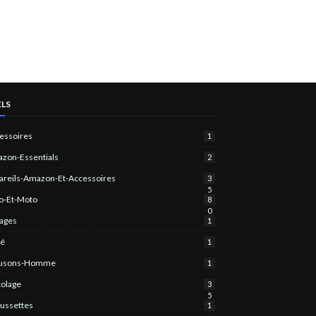
ELS
essoires
1
zon-Essentials
2
areils-Amazon-Et-Accessoires
3
5
o-Et-Moto
8
0
ages
1
bé
1
ousons-Homme
1
colage
3
5
ussettes
1