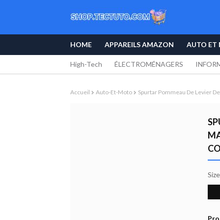
HOME
APPAREILS AMAZON
AUTO ET
High-Tech
ÉLECTROMÉNAGERS
INFOR
Accueil
Auto-Et-Moto
Spurtar Pommeau De Levier De 
SP
MA
CO
Siz
Pro