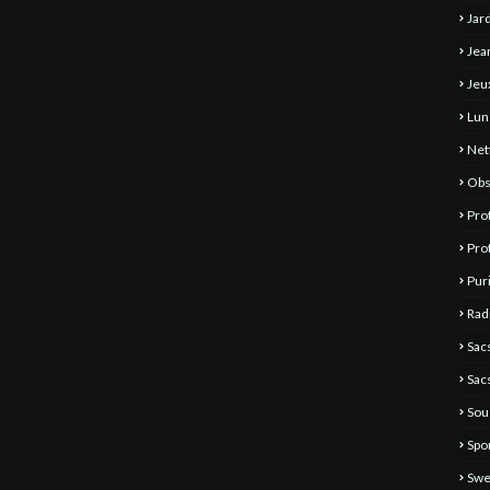
Jar
Jea
Jeu
Lun
Net
Obs
Pro
Pro
Pur
Rad
Sac
Sac
Sou
Spo
Swe