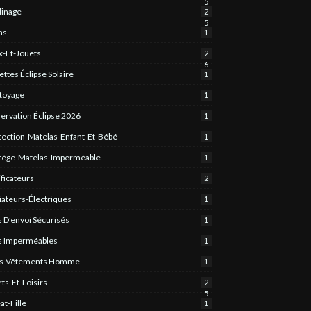
5
dinage
2
5
ns
1
x-Et-Jouets
2
6
ettes Éclipse Solaire
1
toyage
1
ervation Éclipse 2026
1
tection-Matelas-Enfant-Et-Bébé
1
tège-Matelas-Imperméable
1
ificateurs
2
iateurs-Électriques
1
s D’envoi Sécurisés
1
s Imperméables
1
s-Vêtements Homme
1
rts-Et-Loisirs
2
5
at-Fille
1