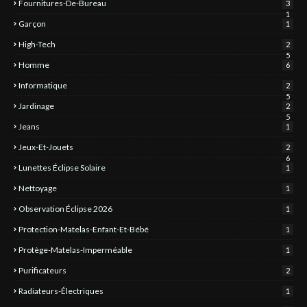
Fournitures-De-Bureau
3
1
Garçon
1
High-Tech
2
5
Homme
6
Informatique
2
5
Jardinage
2
5
Jeans
1
Jeux-Et-Jouets
2
6
Lunettes Éclipse Solaire
1
Nettoyage
1
Observation Éclipse 2026
1
Protection-Matelas-Enfant-Et-Bébé
1
Protège-Matelas-Imperméable
1
Purificateurs
2
Radiateurs-Électriques
1